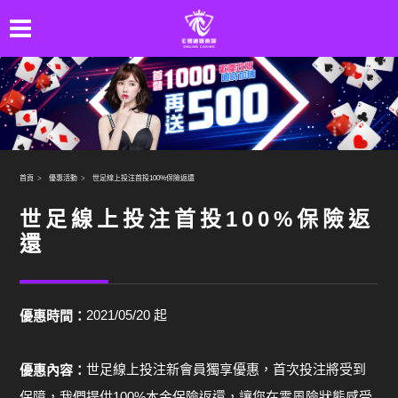
首頁
優惠活動
世足線上投注首投100%保險返還
世足線上投注首投100%保險返
還
2021/05/20 起
優惠時間：
世足線上投注新會員獨享優惠，首次投注將受到
優惠內容：
保障，我們提供100%本金保險返還，讓您在零風險狀態感受