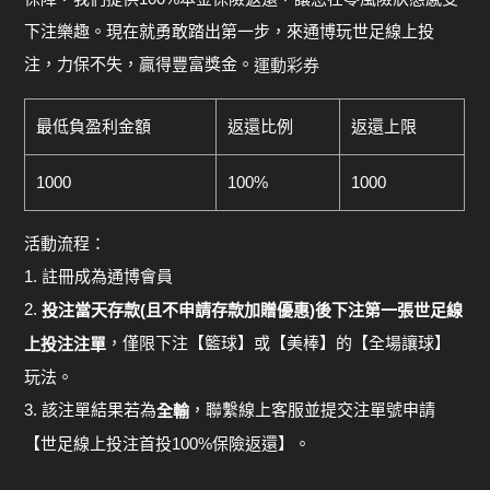
下注樂趣。現在就勇敢踏出第一步，來通博玩世足線上投
注，力保不失，贏得豐富獎金。
運動彩券
最低負盈利金額
返還比例
返還上限
1000
100%
1000
活動流程：
1. 註冊成為通博會員
2.
投注當天存款(且不申請存款加贈優惠)後下注第一張世足線
，僅限下注【籃球】或【美棒】的【全場讓球】
上投注注單
玩法。
3. 該注單結果若為
，聯繫線上客服並提交注單號申請
全輸
【世足線上投注首投100%保險返還】。