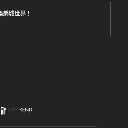
娛樂城世界！