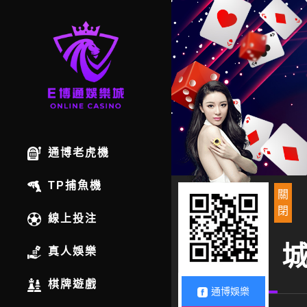
通博老虎機
TP捕魚機
關
閉
線上投注
首頁
娛樂 城
娛樂 
真人娛樂
棋牌遊戲
通博娛樂