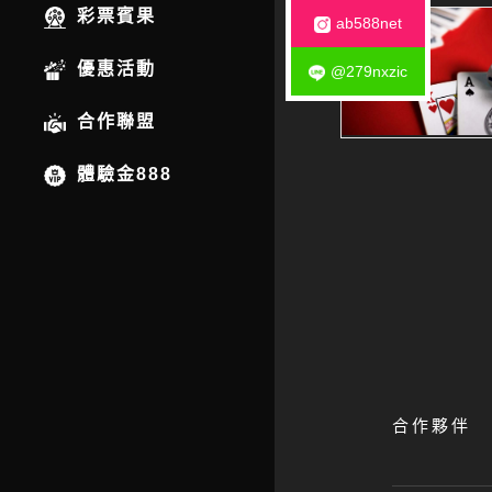
彩票賓果
ab588net
優惠活動
@279nxzic
合作聯盟
體驗金888
合作夥伴