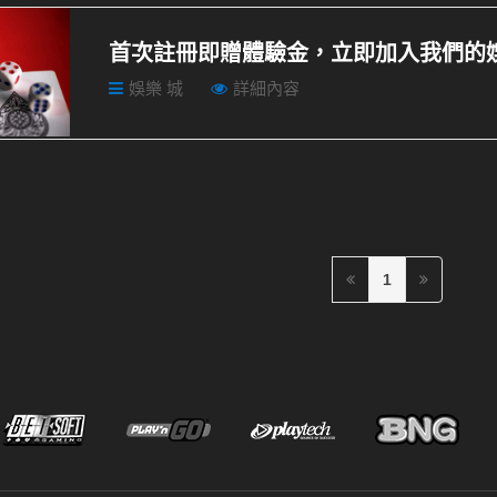
首次註冊即贈體驗金，立即加入我們的
娛樂 城
詳細內容
1