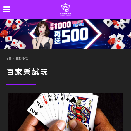
首頁
百家樂試玩
百家樂試玩